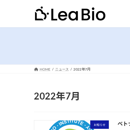
コ
ナ
ン
ビ
テ
ゲ
ン
ー
ツ
シ
へ
ョ
ス
ン
キ
に
ッ
移
プ
動
HOME
ニュース
2022年7月
2022年7月
ベト
お知らせ