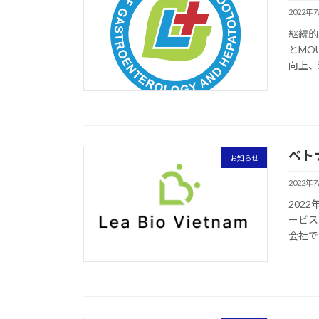
2022年
継続的な事
とMO
向上、
ベト
お知らせ
2022年
202
ービス
会社であ