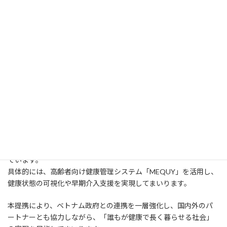
終
更
2024年9月、Lea Bio株式会社（本社：神奈川県 茅ヶ崎市 赤松町8
新
番15-6号 メゾンアミスタ辻堂102）は、
日
時
:
ベトナム保健省傘下の人口家族計画局（所在地：Lane No.8 Ton
That Thuyet St, Nam Tu Liem Dis, Ha Noi City）と戦略的パートナ
ーシップに関する覚書（MoU）を締結いたしました。
本MoUは、ベトナムにおける急速な高齢化の進展に対し、同国の
持続可能な医療・健康支援体制の構築を目的としています。
Lea Bioは、これまで培ってきた技術と健康データマネジメントの
知見を活かし、今後ベトナムにおける
高齢者の健康データ収集、
予防医療、生活習慣病対策
など、多角的な分野での支援を予定し
ています。
具体的には、高齢者向け健康管理システム「MEQUY」を活用し、
健康状態の可視化や早期介入支援を実現してまいります。
本提携により、ベトナム政府との連携を一層強化し、国内外のパ
ートナーとも協力しながら、「誰もが健康で長く暮らせる社会」