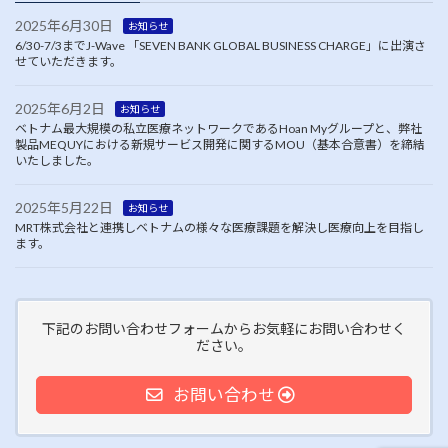
2025年6月30日
お知らせ
6/30-7/3までJ-Wave 「SEVEN BANK GLOBAL BUSINESS CHARGE」に出演さ
せていただきます。
2025年6月2日
お知らせ
ベトナム最大規模の私立医療ネットワークであるHoan Myグループと、弊社
製品MEQUYにおける新規サービス開発に関するMOU（基本合意書）を締結
いたしました。
2025年5月22日
お知らせ
MRT株式会社と連携しベトナムの様々な医療課題を解決し医療向上を目指し
ます。
下記のお問い合わせフォームからお気軽にお問い合わせく
ださい。
お問い合わせ